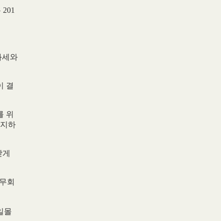
201
과세와
이 결
를 위
유지하
받게
국무회
일몰