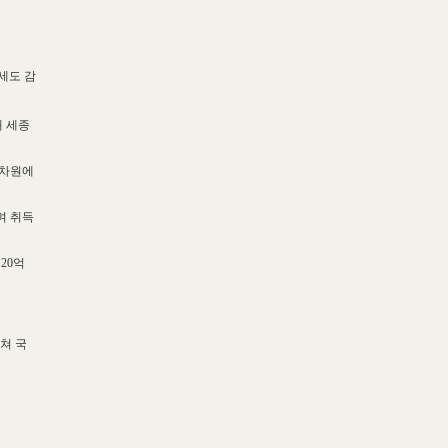
세도 감
 세종
전차원에
며 취득
20억
쳐 국