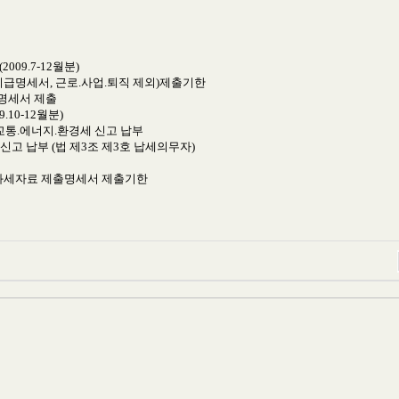
009.7-12월분)
증(지급명세서, 근로.사업.퇴직 제외)제출기한
급명세서 제출
.10-12월분)
),교통.에너지.환경세 신고 납부
세 신고 납부 (법 제3조 제3호 납세의무자)
의 과세자료 제출명세서 제출기한