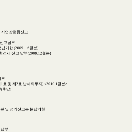
업자 사업장현황신고
 신고납부
기한 (2009.1-6월분)
경세 신고 납부(2009.12월분)
납부
1호 및 제2호 납세의무자) <2010.1월분>
부(후납)
지분 및 정기신고분 분납기한
 납부