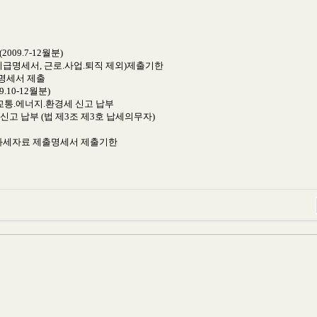
009.7-12월분)
증(지급명세서, 근로.사업.퇴직 제외)제출기한
급명세서 제출
.10-12월분)
),교통.에너지.환경세 신고 납부
세 신고 납부 (법 제3조 제3호 납세의무자)
의 과세자료 제출명세서 제출기한