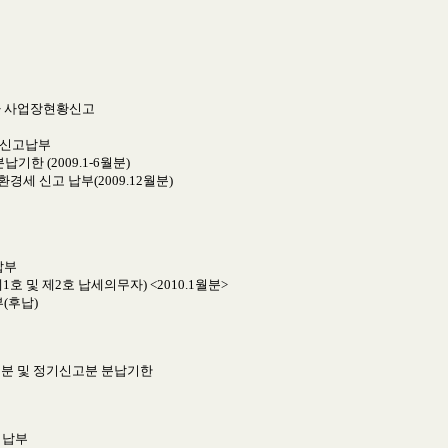
업자 사업장현황신고
 신고납부
기한 (2009.1-6월분)
경세 신고 납부(2009.12월분)
납부
1호 및 제2호 납세의무자) <2010.1월분>
부(후납)
지분 및 정기신고분 분납기한
 납부